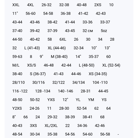
XXL
4XL
26-32
32-38
40-48
2XS
10
11"
56-60
54-58
36-38
41-42
42-43
43-44
43-46
38-42
41-44
33-36
33-37
37-40
39-42
37-39
43-45
32 см
5oz
44-50
40-42
58
6XL
26
30
34
28
32
L (41-43)
XL (44-46)
32-34
10"
13"
59-63
8
9"
M (38-40)
14"
35-37
60
M/L
XS/S
46-48
42-44
L (48-50)
XL (52-54)
38-40
S (36-37)
41-43
44-46
XS (34-35)
28/110
30/116
32/122
34/134
104 -110
116 -122
128 -134
140 -146
28-31
44-45
48-50
50-52
YXS
12"
YL
YM
YS
Y2XS
24-26
11
28-30
52-54
62
64
8"
66
24
29-32
38-39
38-41
68
40-43
3XS
XL/2XL
22
34-36
42-46
48-54
30-34
35-38
54-56
54-60
56-58
-