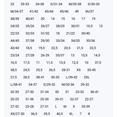
23
29-33
34-38
S/31-34
М/35-38
S/30-33
М/34-37
41/42
43/44
45/46
49
36/37
38/39
40/41
20
14
15
16
17
19
24/25
25/26
26/27
28/29
30/31
10,5
12
22/23
32/33
31/32
18
21/22
39/40
44/45
37/38
29/30
33/34
34/35
35/36
42/43
18,5
19,5
22,5
20,5
21,5
23,5
23/24
27/28
26-29
35/37
13
15,5
14,5
16,5
17,5
11
11,5
13,5
12,5
10
37,5
38,5
24,5
25,5
26,5
28-31
XS
35-45
27,5
28,5
38-41
30-33
L/39-42
2XL
L/38-41
34-37
S/29-32
М/33-36
29-32
32-35
27-30
31-34
50
51
23-32
36-41
20-25
31-36
25-30
26-31
32-37
22-27
27-32
23-28
27-31
L
M
S
33-39
XS/27-30
36,5
39,5
40,5
XL
7
8