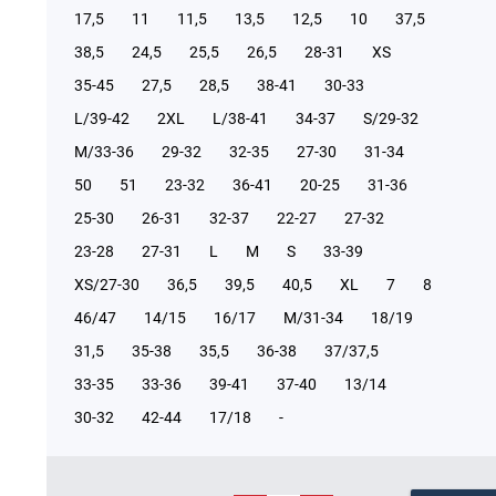
17,5
11
11,5
13,5
12,5
10
37,5
38,5
24,5
25,5
26,5
28-31
XS
35-45
27,5
28,5
38-41
30-33
L/39-42
2XL
L/38-41
34-37
S/29-32
М/33-36
29-32
32-35
27-30
31-34
50
51
23-32
36-41
20-25
31-36
25-30
26-31
32-37
22-27
27-32
23-28
27-31
L
M
S
33-39
XS/27-30
36,5
39,5
40,5
XL
7
8
46/47
14/15
16/17
М/31-34
18/19
31,5
35-38
35,5
36-38
37/37,5
33-35
33-36
39-41
37-40
13/14
30-32
42-44
17/18
-