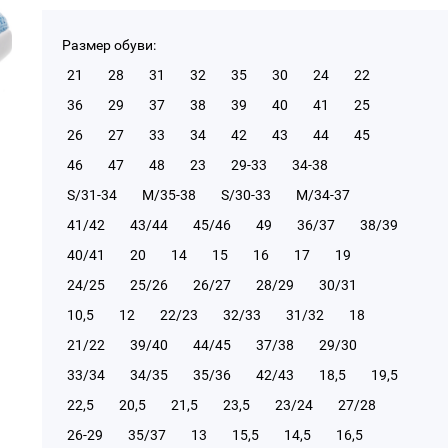
Размер обуви:
21
28
31
32
35
30
24
22
36
29
37
38
39
40
41
25
26
27
33
34
42
43
44
45
46
47
48
23
29-33
34-38
S/31-34
М/35-38
S/30-33
М/34-37
41/42
43/44
45/46
49
36/37
38/39
40/41
20
14
15
16
17
19
24/25
25/26
26/27
28/29
30/31
10,5
12
22/23
32/33
31/32
18
21/22
39/40
44/45
37/38
29/30
33/34
34/35
35/36
42/43
18,5
19,5
22,5
20,5
21,5
23,5
23/24
27/28
26-29
35/37
13
15,5
14,5
16,5