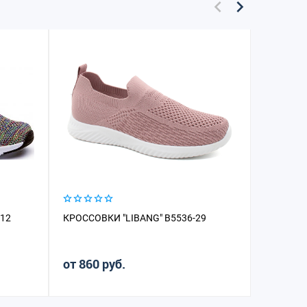
-12
КРОССОВКИ "LIBANG" B5536-29
КРОССОВ
от 860 руб.
от 2 89