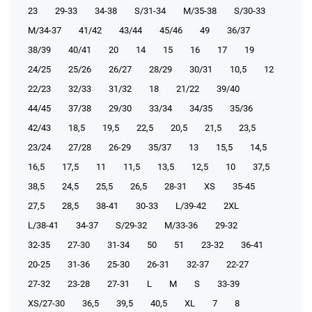
23
29-33
34-38
S/31-34
М/35-38
S/30-33
М/34-37
41/42
43/44
45/46
49
36/37
38/39
40/41
20
14
15
16
17
19
24/25
25/26
26/27
28/29
30/31
10,5
12
22/23
32/33
31/32
18
21/22
39/40
44/45
37/38
29/30
33/34
34/35
35/36
42/43
18,5
19,5
22,5
20,5
21,5
23,5
23/24
27/28
26-29
35/37
13
15,5
14,5
16,5
17,5
11
11,5
13,5
12,5
10
37,5
38,5
24,5
25,5
26,5
28-31
XS
35-45
27,5
28,5
38-41
30-33
L/39-42
2XL
L/38-41
34-37
S/29-32
М/33-36
29-32
32-35
27-30
31-34
50
51
23-32
36-41
20-25
31-36
25-30
26-31
32-37
22-27
27-32
23-28
27-31
L
M
S
33-39
XS/27-30
36,5
39,5
40,5
XL
7
8