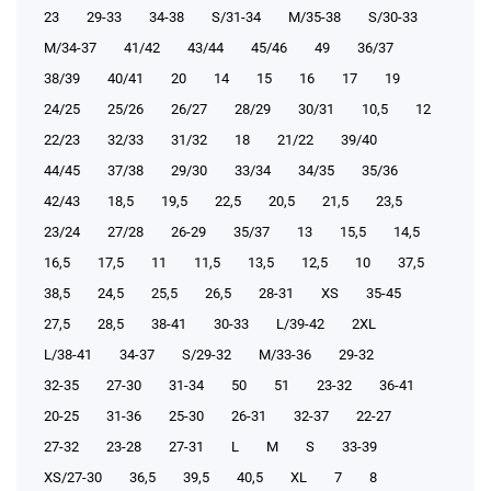
23
29-33
34-38
S/31-34
М/35-38
S/30-33
М/34-37
41/42
43/44
45/46
49
36/37
38/39
40/41
20
14
15
16
17
19
24/25
25/26
26/27
28/29
30/31
10,5
12
22/23
32/33
31/32
18
21/22
39/40
44/45
37/38
29/30
33/34
34/35
35/36
42/43
18,5
19,5
22,5
20,5
21,5
23,5
23/24
27/28
26-29
35/37
13
15,5
14,5
16,5
17,5
11
11,5
13,5
12,5
10
37,5
38,5
24,5
25,5
26,5
28-31
XS
35-45
27,5
28,5
38-41
30-33
L/39-42
2XL
L/38-41
34-37
S/29-32
М/33-36
29-32
32-35
27-30
31-34
50
51
23-32
36-41
20-25
31-36
25-30
26-31
32-37
22-27
27-32
23-28
27-31
L
M
S
33-39
XS/27-30
36,5
39,5
40,5
XL
7
8