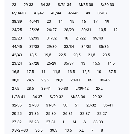
23
29-33
34-38
S/31-34
М/35-38
S/30-33
М/34-37
41/42
43/44
45/46
49
36/37
38/39
40/41
20
14
15
16
17
19
24/25
25/26
26/27
28/29
30/31
10,5
12
22/23
32/33
31/32
18
21/22
39/40
44/45
37/38
29/30
33/34
34/35
35/36
42/43
18,5
19,5
22,5
20,5
21,5
23,5
23/24
27/28
26-29
35/37
13
15,5
14,5
16,5
17,5
11
11,5
13,5
12,5
10
37,5
38,5
24,5
25,5
26,5
28-31
XS
35-45
27,5
28,5
38-41
30-33
L/39-42
2XL
L/38-41
34-37
S/29-32
М/33-36
29-32
32-35
27-30
31-34
50
51
23-32
36-41
20-25
31-36
25-30
26-31
32-37
22-27
27-32
23-28
27-31
L
M
S
33-39
XS/27-30
36,5
39,5
40,5
XL
7
8