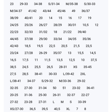
23
29-33
34-38
S/31-34
М/35-38
S/30-33
М/34-37
41/42
43/44
45/46
49
36/37
38/39
40/41
20
14
15
16
17
19
24/25
25/26
26/27
28/29
30/31
10,5
12
22/23
32/33
31/32
18
21/22
39/40
44/45
37/38
29/30
33/34
34/35
35/36
42/43
18,5
19,5
22,5
20,5
21,5
23,5
23/24
27/28
26-29
35/37
13
15,5
14,5
16,5
17,5
11
11,5
13,5
12,5
10
37,5
38,5
24,5
25,5
26,5
28-31
XS
35-45
27,5
28,5
38-41
30-33
L/39-42
2XL
L/38-41
34-37
S/29-32
М/33-36
29-32
32-35
27-30
31-34
50
51
23-32
36-41
20-25
31-36
25-30
26-31
32-37
22-27
27-32
23-28
27-31
L
M
S
33-39
XS/27-30
36,5
39,5
40,5
XL
7
8