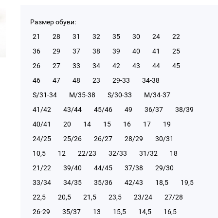
Размер обуви:
21
28
31
32
35
30
24
22
36
29
37
38
39
40
41
25
26
27
33
34
42
43
44
45
46
47
48
23
29-33
34-38
S/31-34
М/35-38
S/30-33
М/34-37
41/42
43/44
45/46
49
36/37
38/39
40/41
20
14
15
16
17
19
24/25
25/26
26/27
28/29
30/31
10,5
12
22/23
32/33
31/32
18
21/22
39/40
44/45
37/38
29/30
33/34
34/35
35/36
42/43
18,5
19,5
22,5
20,5
21,5
23,5
23/24
27/28
26-29
35/37
13
15,5
14,5
16,5