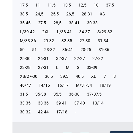
17,5
11
11,5
13,5
12,5
10
37,5
38,5
24,5
25,5
26,5
28-31
XS
35-45
27,5
28,5
38-41
30-33
L/39-42
2XL
L/38-41
34-37
S/29-32
М/33-36
29-32
32-35
27-30
31-34
50
51
23-32
36-41
20-25
31-36
25-30
26-31
32-37
22-27
27-32
23-28
27-31
L
M
S
33-39
XS/27-30
36,5
39,5
40,5
XL
7
8
46/47
14/15
16/17
М/31-34
18/19
31,5
35-38
35,5
36-38
37/37,5
33-35
33-36
39-41
37-40
13/14
30-32
42-44
17/18
-