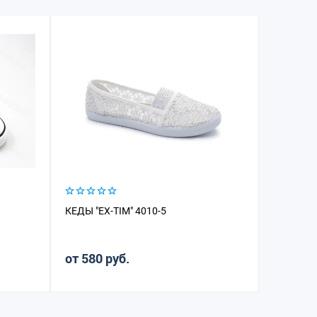
КЕДЫ "EX-TIM" 4010-5
КЕДЫ "SA
от 580 руб.
от 1 62