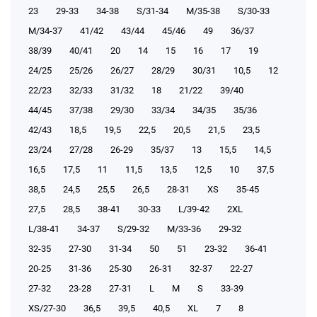
23
29-33
34-38
S/31-34
М/35-38
S/30-33
М/34-37
41/42
43/44
45/46
49
36/37
38/39
40/41
20
14
15
16
17
19
24/25
25/26
26/27
28/29
30/31
10,5
12
22/23
32/33
31/32
18
21/22
39/40
44/45
37/38
29/30
33/34
34/35
35/36
42/43
18,5
19,5
22,5
20,5
21,5
23,5
23/24
27/28
26-29
35/37
13
15,5
14,5
16,5
17,5
11
11,5
13,5
12,5
10
37,5
38,5
24,5
25,5
26,5
28-31
XS
35-45
27,5
28,5
38-41
30-33
L/39-42
2XL
L/38-41
34-37
S/29-32
М/33-36
29-32
32-35
27-30
31-34
50
51
23-32
36-41
20-25
31-36
25-30
26-31
32-37
22-27
27-32
23-28
27-31
L
M
S
33-39
XS/27-30
36,5
39,5
40,5
XL
7
8