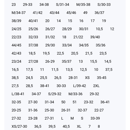
23
29-33
34-38
S/31-34
М/35-38
S/30-33
М/34-37
41/42
43/44
45/46
49
36/37
38/39
40/41
20
14
15
16
17
19
24/25
25/26
26/27
28/29
30/31
10,5
12
22/23
32/33
31/32
18
21/22
39/40
44/45
37/38
29/30
33/34
34/35
35/36
42/43
18,5
19,5
22,5
20,5
21,5
23,5
23/24
27/28
26-29
35/37
13
15,5
14,5
16,5
17,5
11
11,5
13,5
12,5
10
37,5
38,5
24,5
25,5
26,5
28-31
XS
35-45
27,5
28,5
38-41
30-33
L/39-42
2XL
L/38-41
34-37
S/29-32
М/33-36
29-32
32-35
27-30
31-34
50
51
23-32
36-41
20-25
31-36
25-30
26-31
32-37
22-27
27-32
23-28
27-31
L
M
S
33-39
XS/27-30
36,5
39,5
40,5
XL
7
8