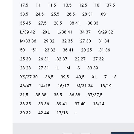
17,5
11
11,5
13,5
12,5
10
37,5
38,5
24,5
25,5
26,5
28-31
XS
35-45
27,5
28,5
38-41
30-33
L/39-42
2XL
L/38-41
34-37
S/29-32
М/33-36
29-32
32-35
27-30
31-34
50
51
23-32
36-41
20-25
31-36
25-30
26-31
32-37
22-27
27-32
23-28
27-31
L
M
S
33-39
XS/27-30
36,5
39,5
40,5
XL
7
8
46/47
14/15
16/17
М/31-34
18/19
31,5
35-38
35,5
36-38
37/37,5
33-35
33-36
39-41
37-40
13/14
30-32
42-44
17/18
-