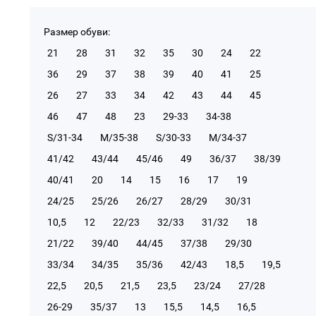
Размер обуви:
21
28
31
32
35
30
24
22
36
29
37
38
39
40
41
25
26
27
33
34
42
43
44
45
46
47
48
23
29-33
34-38
S/31-34
М/35-38
S/30-33
М/34-37
41/42
43/44
45/46
49
36/37
38/39
40/41
20
14
15
16
17
19
24/25
25/26
26/27
28/29
30/31
10,5
12
22/23
32/33
31/32
18
21/22
39/40
44/45
37/38
29/30
33/34
34/35
35/36
42/43
18,5
19,5
22,5
20,5
21,5
23,5
23/24
27/28
26-29
35/37
13
15,5
14,5
16,5