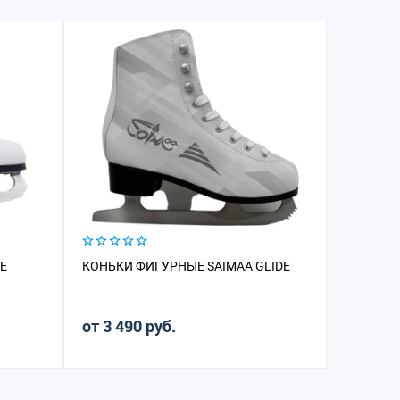
E
КОНЬКИ ФИГУРНЫЕ SAIMAA GLIDE
КОНЬКИ 
CK-SF22
от 3 490 руб.
от 4 49