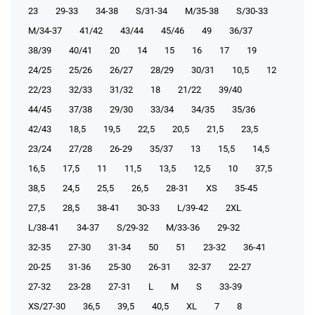
23
29-33
34-38
S/31-34
М/35-38
S/30-33
М/34-37
41/42
43/44
45/46
49
36/37
38/39
40/41
20
14
15
16
17
19
24/25
25/26
26/27
28/29
30/31
10,5
12
22/23
32/33
31/32
18
21/22
39/40
44/45
37/38
29/30
33/34
34/35
35/36
42/43
18,5
19,5
22,5
20,5
21,5
23,5
23/24
27/28
26-29
35/37
13
15,5
14,5
16,5
17,5
11
11,5
13,5
12,5
10
37,5
38,5
24,5
25,5
26,5
28-31
XS
35-45
27,5
28,5
38-41
30-33
L/39-42
2XL
L/38-41
34-37
S/29-32
М/33-36
29-32
32-35
27-30
31-34
50
51
23-32
36-41
20-25
31-36
25-30
26-31
32-37
22-27
27-32
23-28
27-31
L
M
S
33-39
XS/27-30
36,5
39,5
40,5
XL
7
8