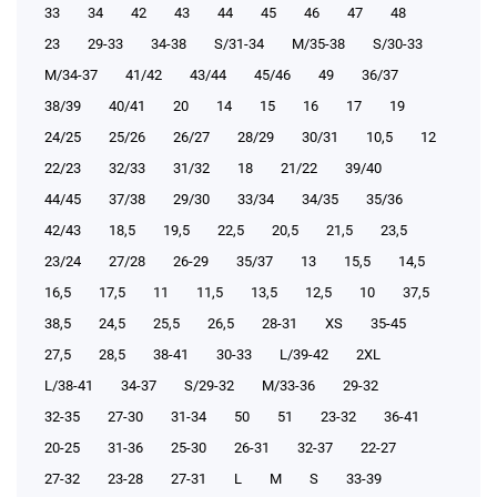
33
34
42
43
44
45
46
47
48
23
29-33
34-38
S/31-34
М/35-38
S/30-33
М/34-37
41/42
43/44
45/46
49
36/37
38/39
40/41
20
14
15
16
17
19
24/25
25/26
26/27
28/29
30/31
10,5
12
22/23
32/33
31/32
18
21/22
39/40
44/45
37/38
29/30
33/34
34/35
35/36
42/43
18,5
19,5
22,5
20,5
21,5
23,5
23/24
27/28
26-29
35/37
13
15,5
14,5
16,5
17,5
11
11,5
13,5
12,5
10
37,5
38,5
24,5
25,5
26,5
28-31
XS
35-45
27,5
28,5
38-41
30-33
L/39-42
2XL
L/38-41
34-37
S/29-32
М/33-36
29-32
32-35
27-30
31-34
50
51
23-32
36-41
20-25
31-36
25-30
26-31
32-37
22-27
27-32
23-28
27-31
L
M
S
33-39