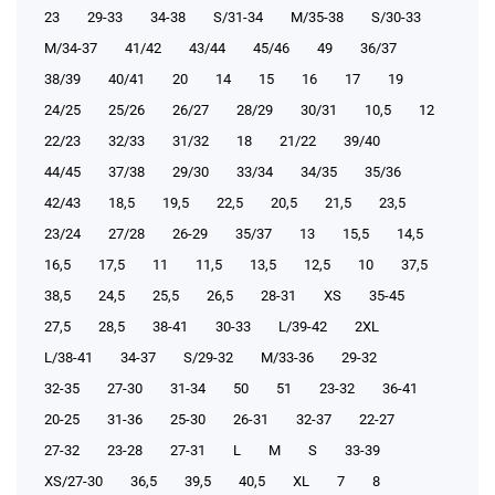
23
29-33
34-38
S/31-34
М/35-38
S/30-33
М/34-37
41/42
43/44
45/46
49
36/37
38/39
40/41
20
14
15
16
17
19
24/25
25/26
26/27
28/29
30/31
10,5
12
22/23
32/33
31/32
18
21/22
39/40
44/45
37/38
29/30
33/34
34/35
35/36
42/43
18,5
19,5
22,5
20,5
21,5
23,5
23/24
27/28
26-29
35/37
13
15,5
14,5
16,5
17,5
11
11,5
13,5
12,5
10
37,5
38,5
24,5
25,5
26,5
28-31
XS
35-45
27,5
28,5
38-41
30-33
L/39-42
2XL
L/38-41
34-37
S/29-32
М/33-36
29-32
32-35
27-30
31-34
50
51
23-32
36-41
20-25
31-36
25-30
26-31
32-37
22-27
27-32
23-28
27-31
L
M
S
33-39
XS/27-30
36,5
39,5
40,5
XL
7
8