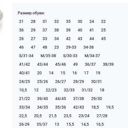
Размер обуви:
21
28
31
32
35
30
24
22
36
29
37
38
39
40
41
25
26
27
33
34
42
43
44
45
46
47
48
23
29-33
34-38
S/31-34
М/35-38
S/30-33
М/34-37
41/42
43/44
45/46
49
36/37
38/39
40/41
20
14
15
16
17
19
24/25
25/26
26/27
28/29
30/31
10,5
12
22/23
32/33
31/32
18
21/22
39/40
44/45
37/38
29/30
33/34
34/35
35/36
42/43
18,5
19,5
22,5
20,5
21,5
23,5
23/24
27/28
26-29
35/37
13
15,5
14,5
16,5