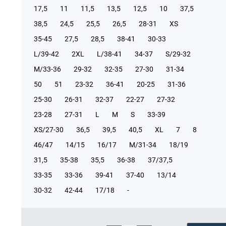
17,5
11
11,5
13,5
12,5
10
37,5
38,5
24,5
25,5
26,5
28-31
XS
35-45
27,5
28,5
38-41
30-33
L/39-42
2XL
L/38-41
34-37
S/29-32
М/33-36
29-32
32-35
27-30
31-34
50
51
23-32
36-41
20-25
31-36
25-30
26-31
32-37
22-27
27-32
23-28
27-31
L
M
S
33-39
XS/27-30
36,5
39,5
40,5
XL
7
8
46/47
14/15
16/17
М/31-34
18/19
31,5
35-38
35,5
36-38
37/37,5
33-35
33-36
39-41
37-40
13/14
30-32
42-44
17/18
-