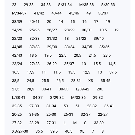
23
29-33
34-38
S/31-34
М/35-38
S/30-33
М/34-37
41/42
43/44
45/46
49
36/37
38/39
40/41
20
14
15
16
17
19
24/25
25/26
26/27
28/29
30/31
10,5
12
22/23
32/33
31/32
18
21/22
39/40
44/45
37/38
29/30
33/34
34/35
35/36
42/43
18,5
19,5
22,5
20,5
21,5
23,5
23/24
27/28
26-29
35/37
13
15,5
14,5
16,5
17,5
11
11,5
13,5
12,5
10
37,5
38,5
24,5
25,5
26,5
28-31
XS
35-45
27,5
28,5
38-41
30-33
L/39-42
2XL
L/38-41
34-37
S/29-32
М/33-36
29-32
32-35
27-30
31-34
50
51
23-32
36-41
20-25
31-36
25-30
26-31
32-37
22-27
27-32
23-28
27-31
L
M
S
33-39
XS/27-30
36,5
39,5
40,5
XL
7
8