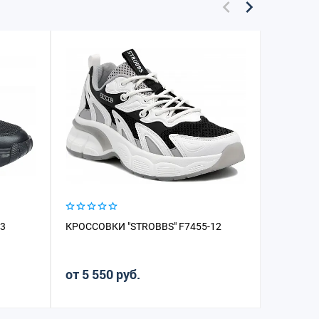
-3
КРОССОВКИ "STROBBS" F7455-12
КРОССОВ
от 5 550 руб.
от 5 15