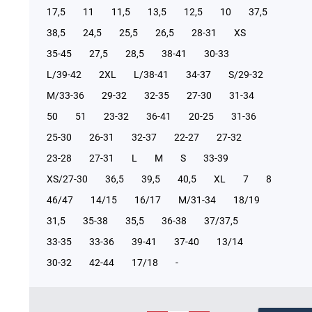
17,5
11
11,5
13,5
12,5
10
37,5
38,5
24,5
25,5
26,5
28-31
XS
35-45
27,5
28,5
38-41
30-33
L/39-42
2XL
L/38-41
34-37
S/29-32
М/33-36
29-32
32-35
27-30
31-34
50
51
23-32
36-41
20-25
31-36
25-30
26-31
32-37
22-27
27-32
23-28
27-31
L
M
S
33-39
XS/27-30
36,5
39,5
40,5
XL
7
8
46/47
14/15
16/17
М/31-34
18/19
31,5
35-38
35,5
36-38
37/37,5
33-35
33-36
39-41
37-40
13/14
30-32
42-44
17/18
-