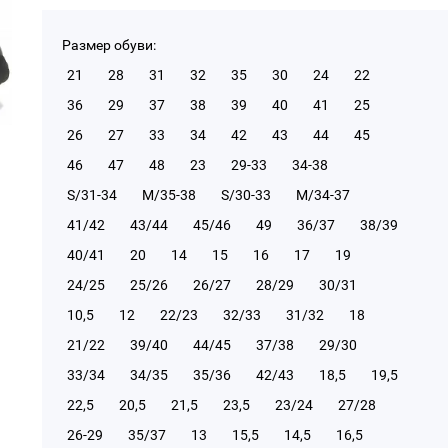
Размер обуви:
21
28
31
32
35
30
24
22
36
29
37
38
39
40
41
25
26
27
33
34
42
43
44
45
46
47
48
23
29-33
34-38
S/31-34
М/35-38
S/30-33
М/34-37
41/42
43/44
45/46
49
36/37
38/39
40/41
20
14
15
16
17
19
24/25
25/26
26/27
28/29
30/31
10,5
12
22/23
32/33
31/32
18
21/22
39/40
44/45
37/38
29/30
33/34
34/35
35/36
42/43
18,5
19,5
22,5
20,5
21,5
23,5
23/24
27/28
26-29
35/37
13
15,5
14,5
16,5