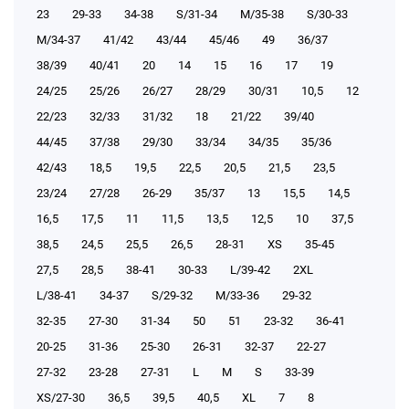
23
29-33
34-38
S/31-34
М/35-38
S/30-33
М/34-37
41/42
43/44
45/46
49
36/37
38/39
40/41
20
14
15
16
17
19
24/25
25/26
26/27
28/29
30/31
10,5
12
22/23
32/33
31/32
18
21/22
39/40
44/45
37/38
29/30
33/34
34/35
35/36
42/43
18,5
19,5
22,5
20,5
21,5
23,5
23/24
27/28
26-29
35/37
13
15,5
14,5
16,5
17,5
11
11,5
13,5
12,5
10
37,5
38,5
24,5
25,5
26,5
28-31
XS
35-45
27,5
28,5
38-41
30-33
L/39-42
2XL
L/38-41
34-37
S/29-32
М/33-36
29-32
32-35
27-30
31-34
50
51
23-32
36-41
20-25
31-36
25-30
26-31
32-37
22-27
27-32
23-28
27-31
L
M
S
33-39
XS/27-30
36,5
39,5
40,5
XL
7
8