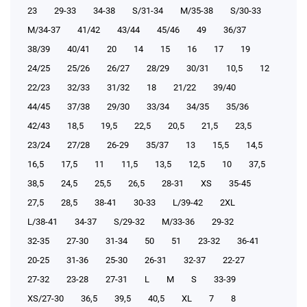
23
29-33
34-38
S/31-34
М/35-38
S/30-33
М/34-37
41/42
43/44
45/46
49
36/37
38/39
40/41
20
14
15
16
17
19
24/25
25/26
26/27
28/29
30/31
10,5
12
22/23
32/33
31/32
18
21/22
39/40
44/45
37/38
29/30
33/34
34/35
35/36
42/43
18,5
19,5
22,5
20,5
21,5
23,5
23/24
27/28
26-29
35/37
13
15,5
14,5
16,5
17,5
11
11,5
13,5
12,5
10
37,5
38,5
24,5
25,5
26,5
28-31
XS
35-45
27,5
28,5
38-41
30-33
L/39-42
2XL
L/38-41
34-37
S/29-32
М/33-36
29-32
32-35
27-30
31-34
50
51
23-32
36-41
20-25
31-36
25-30
26-31
32-37
22-27
27-32
23-28
27-31
L
M
S
33-39
XS/27-30
36,5
39,5
40,5
XL
7
8