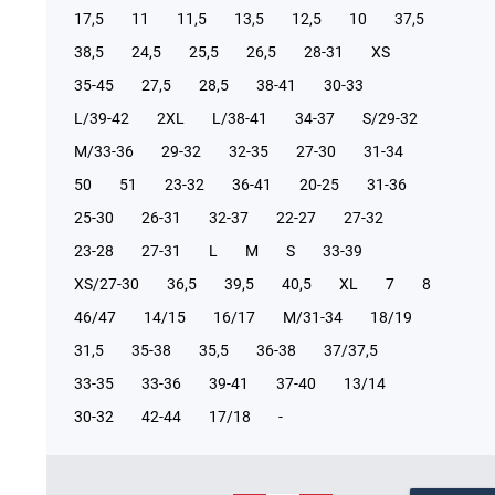
17,5
11
11,5
13,5
12,5
10
37,5
38,5
24,5
25,5
26,5
28-31
XS
35-45
27,5
28,5
38-41
30-33
L/39-42
2XL
L/38-41
34-37
S/29-32
М/33-36
29-32
32-35
27-30
31-34
50
51
23-32
36-41
20-25
31-36
25-30
26-31
32-37
22-27
27-32
23-28
27-31
L
M
S
33-39
XS/27-30
36,5
39,5
40,5
XL
7
8
46/47
14/15
16/17
М/31-34
18/19
31,5
35-38
35,5
36-38
37/37,5
33-35
33-36
39-41
37-40
13/14
30-32
42-44
17/18
-