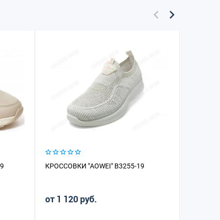
-9
КРОССОВКИ "AOWEI" B3255-19
КРОССОВ
от 1 120 руб.
от 5 24