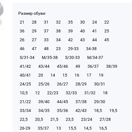
Размер обуви:
21
28
31
32
35
30
24
22
36
29
37
38
39
40
41
25
26
27
33
34
42
43
44
45
46
47
48
23
29-33
34-38
S/31-34
М/35-38
S/30-33
М/34-37
41/42
43/44
45/46
49
36/37
38/39
40/41
20
14
15
16
17
19
24/25
25/26
26/27
28/29
30/31
10,5
12
22/23
32/33
31/32
18
21/22
39/40
44/45
37/38
29/30
33/34
34/35
35/36
42/43
18,5
19,5
22,5
20,5
21,5
23,5
23/24
27/28
26-29
35/37
13
15,5
14,5
16,5