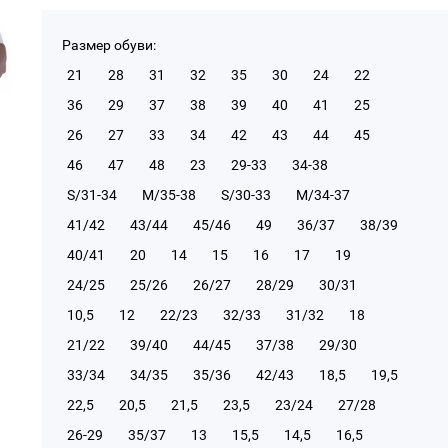
Размер обуви:
21
28
31
32
35
30
24
22
36
29
37
38
39
40
41
25
26
27
33
34
42
43
44
45
46
47
48
23
29-33
34-38
S/31-34
М/35-38
S/30-33
М/34-37
41/42
43/44
45/46
49
36/37
38/39
40/41
20
14
15
16
17
19
24/25
25/26
26/27
28/29
30/31
10,5
12
22/23
32/33
31/32
18
21/22
39/40
44/45
37/38
29/30
33/34
34/35
35/36
42/43
18,5
19,5
22,5
20,5
21,5
23,5
23/24
27/28
26-29
35/37
13
15,5
14,5
16,5