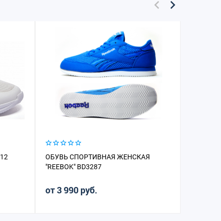
-12
ОБУВЬ СПОРТИВНАЯ ЖЕНСКАЯ
КРОССОВ
"REEBOK" BD3287
от 3 990 руб.
от 4 94