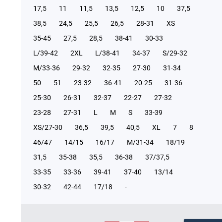
17,5
11
11,5
13,5
12,5
10
37,5
38,5
24,5
25,5
26,5
28-31
XS
35-45
27,5
28,5
38-41
30-33
L/39-42
2XL
L/38-41
34-37
S/29-32
М/33-36
29-32
32-35
27-30
31-34
50
51
23-32
36-41
20-25
31-36
25-30
26-31
32-37
22-27
27-32
23-28
27-31
L
M
S
33-39
XS/27-30
36,5
39,5
40,5
XL
7
8
46/47
14/15
16/17
М/31-34
18/19
31,5
35-38
35,5
36-38
37/37,5
33-35
33-36
39-41
37-40
13/14
30-32
42-44
17/18
-