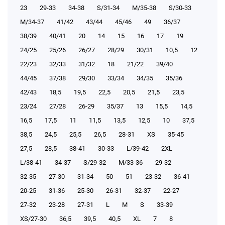
23
29-33
34-38
S/31-34
М/35-38
S/30-33
М/34-37
41/42
43/44
45/46
49
36/37
38/39
40/41
20
14
15
16
17
19
24/25
25/26
26/27
28/29
30/31
10,5
12
22/23
32/33
31/32
18
21/22
39/40
44/45
37/38
29/30
33/34
34/35
35/36
42/43
18,5
19,5
22,5
20,5
21,5
23,5
23/24
27/28
26-29
35/37
13
15,5
14,5
16,5
17,5
11
11,5
13,5
12,5
10
37,5
38,5
24,5
25,5
26,5
28-31
XS
35-45
27,5
28,5
38-41
30-33
L/39-42
2XL
L/38-41
34-37
S/29-32
М/33-36
29-32
32-35
27-30
31-34
50
51
23-32
36-41
20-25
31-36
25-30
26-31
32-37
22-27
27-32
23-28
27-31
L
M
S
33-39
XS/27-30
36,5
39,5
40,5
XL
7
8