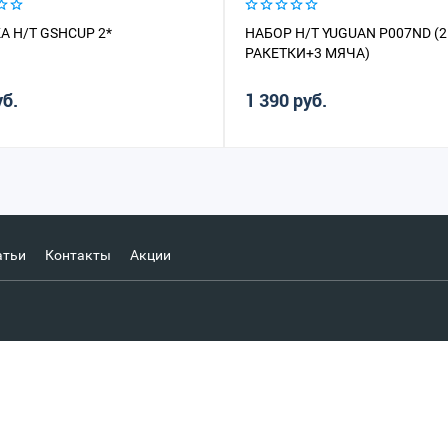
А Н/Т GSHCUP 2*
НАБОР Н/Т YUGUAN P007ND (2
РАКЕТКИ+3 МЯЧА)
уб.
1 390 руб.
атьи
Контакты
Акции