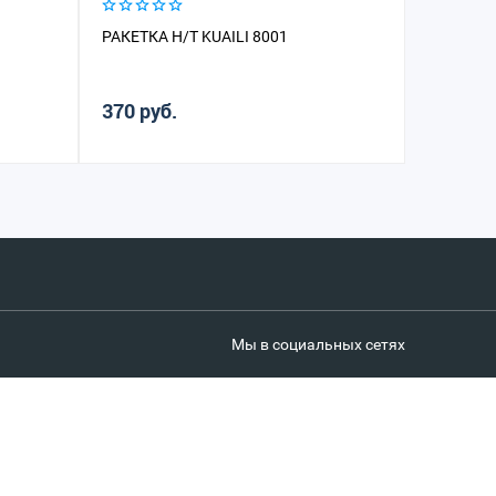
РАКЕТКА Н/Т KUAILI 8001
РАКЕТКА
370 руб.
540 руб
Мы в социальных сетях