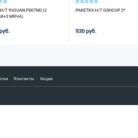
Н/Т YUGUAN P007ND (2
РАКЕТКА Н/Т GSHCUP 2*
И+3 МЯЧА)
руб.
930 руб.
атьи
Контакты
Акции