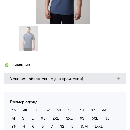
В наличии
Условия (обязательно для прочтения)
Размер одежды:
46
48
50
52
54
56
40
42
44
M
S
L
XL
2XL
3XL
XS
5XL
38
36
4
6
5
7
12
9
S/M
L/XL