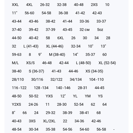
XXL
4XL
26-32
32-38
40-48
2XS
10
11"
56-60
54-58
36-38
41-42
42-43
43-44
43-46
38-42
41-44
33-36
33-37
37-40
39-42
37-39
43-45
32 см
5oz
44-50
40-42
58
6XL
26
30
34
28
32
L (41-43)
XL (44-46)
32-34
10"
13"
59-63
8
9"
M (38-40)
14"
35-37
60
M/L
XS/S
46-48
42-44
L (48-50)
XL (52-54)
38-40
S (36-37)
41-43
44-46
XS (34-35)
28/110
30/116
32/122
34/134
104 -110
116 -122
128 -134
140 -146
28-31
44-45
48-50
50-52
YXS
12"
YL
YM
YS
Y2XS
24-26
11
28-30
52-54
62
64
8"
66
24
29-32
38-39
38-41
68
40-43
3XS
XL/2XL
22
34-36
42-46
48-54
30-34
35-38
54-56
54-60
56-58
-