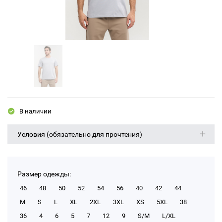
В наличии
Условия (обязательно для прочтения)
Размер одежды:
46
48
50
52
54
56
40
42
44
M
S
L
XL
2XL
3XL
XS
5XL
38
36
4
6
5
7
12
9
S/M
L/XL