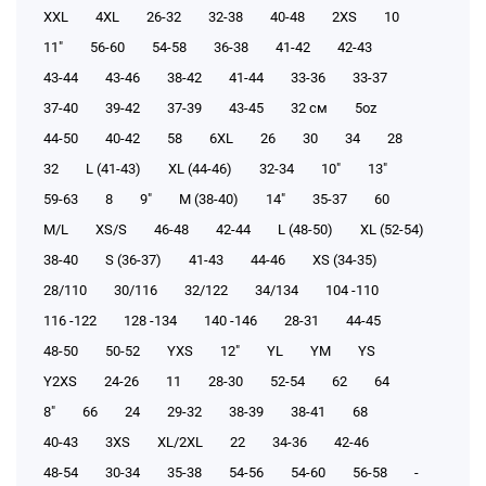
XXL
4XL
26-32
32-38
40-48
2XS
10
11"
56-60
54-58
36-38
41-42
42-43
43-44
43-46
38-42
41-44
33-36
33-37
37-40
39-42
37-39
43-45
32 см
5oz
44-50
40-42
58
6XL
26
30
34
28
32
L (41-43)
XL (44-46)
32-34
10"
13"
59-63
8
9"
M (38-40)
14"
35-37
60
M/L
XS/S
46-48
42-44
L (48-50)
XL (52-54)
38-40
S (36-37)
41-43
44-46
XS (34-35)
28/110
30/116
32/122
34/134
104 -110
116 -122
128 -134
140 -146
28-31
44-45
48-50
50-52
YXS
12"
YL
YM
YS
Y2XS
24-26
11
28-30
52-54
62
64
8"
66
24
29-32
38-39
38-41
68
40-43
3XS
XL/2XL
22
34-36
42-46
48-54
30-34
35-38
54-56
54-60
56-58
-