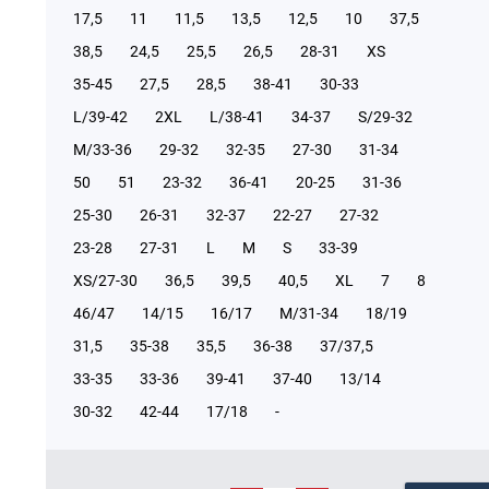
17,5
11
11,5
13,5
12,5
10
37,5
38,5
24,5
25,5
26,5
28-31
XS
35-45
27,5
28,5
38-41
30-33
L/39-42
2XL
L/38-41
34-37
S/29-32
М/33-36
29-32
32-35
27-30
31-34
50
51
23-32
36-41
20-25
31-36
25-30
26-31
32-37
22-27
27-32
23-28
27-31
L
M
S
33-39
XS/27-30
36,5
39,5
40,5
XL
7
8
46/47
14/15
16/17
М/31-34
18/19
31,5
35-38
35,5
36-38
37/37,5
33-35
33-36
39-41
37-40
13/14
30-32
42-44
17/18
-