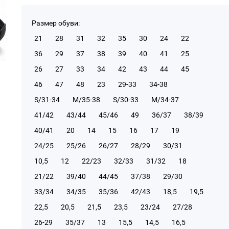
Размер обуви:
21
28
31
32
35
30
24
22
36
29
37
38
39
40
41
25
26
27
33
34
42
43
44
45
46
47
48
23
29-33
34-38
S/31-34
М/35-38
S/30-33
М/34-37
41/42
43/44
45/46
49
36/37
38/39
40/41
20
14
15
16
17
19
24/25
25/26
26/27
28/29
30/31
10,5
12
22/23
32/33
31/32
18
21/22
39/40
44/45
37/38
29/30
33/34
34/35
35/36
42/43
18,5
19,5
22,5
20,5
21,5
23,5
23/24
27/28
26-29
35/37
13
15,5
14,5
16,5