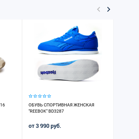
-16
ОБУВЬ СПОРТИВНАЯ ЖЕНСКАЯ
КРОССОВ
"REEBOK" BD3287
от 3 990 руб.
от 3 42