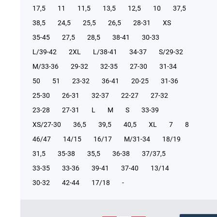
17,5
11
11,5
13,5
12,5
10
37,5
38,5
24,5
25,5
26,5
28-31
XS
35-45
27,5
28,5
38-41
30-33
L/39-42
2XL
L/38-41
34-37
S/29-32
М/33-36
29-32
32-35
27-30
31-34
50
51
23-32
36-41
20-25
31-36
25-30
26-31
32-37
22-27
27-32
23-28
27-31
L
M
S
33-39
XS/27-30
36,5
39,5
40,5
XL
7
8
46/47
14/15
16/17
М/31-34
18/19
31,5
35-38
35,5
36-38
37/37,5
33-35
33-36
39-41
37-40
13/14
30-32
42-44
17/18
-