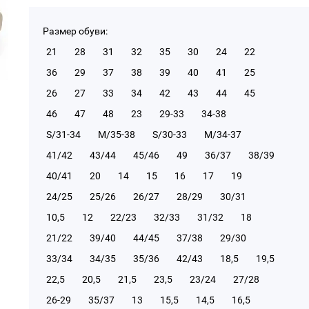
Размер обуви:
21
28
31
32
35
30
24
22
36
29
37
38
39
40
41
25
26
27
33
34
42
43
44
45
46
47
48
23
29-33
34-38
S/31-34
М/35-38
S/30-33
М/34-37
41/42
43/44
45/46
49
36/37
38/39
40/41
20
14
15
16
17
19
24/25
25/26
26/27
28/29
30/31
10,5
12
22/23
32/33
31/32
18
21/22
39/40
44/45
37/38
29/30
33/34
34/35
35/36
42/43
18,5
19,5
22,5
20,5
21,5
23,5
23/24
27/28
26-29
35/37
13
15,5
14,5
16,5