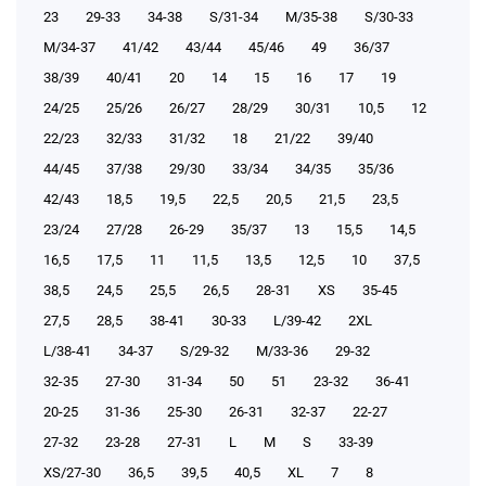
23
29-33
34-38
S/31-34
М/35-38
S/30-33
М/34-37
41/42
43/44
45/46
49
36/37
38/39
40/41
20
14
15
16
17
19
24/25
25/26
26/27
28/29
30/31
10,5
12
22/23
32/33
31/32
18
21/22
39/40
44/45
37/38
29/30
33/34
34/35
35/36
42/43
18,5
19,5
22,5
20,5
21,5
23,5
23/24
27/28
26-29
35/37
13
15,5
14,5
16,5
17,5
11
11,5
13,5
12,5
10
37,5
38,5
24,5
25,5
26,5
28-31
XS
35-45
27,5
28,5
38-41
30-33
L/39-42
2XL
L/38-41
34-37
S/29-32
М/33-36
29-32
32-35
27-30
31-34
50
51
23-32
36-41
20-25
31-36
25-30
26-31
32-37
22-27
27-32
23-28
27-31
L
M
S
33-39
XS/27-30
36,5
39,5
40,5
XL
7
8