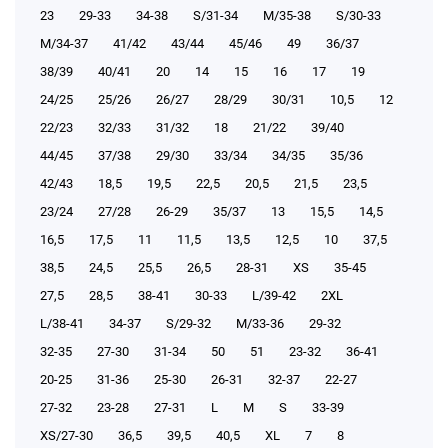
23
29-33
34-38
S/31-34
М/35-38
S/30-33
М/34-37
41/42
43/44
45/46
49
36/37
38/39
40/41
20
14
15
16
17
19
24/25
25/26
26/27
28/29
30/31
10,5
12
22/23
32/33
31/32
18
21/22
39/40
44/45
37/38
29/30
33/34
34/35
35/36
42/43
18,5
19,5
22,5
20,5
21,5
23,5
23/24
27/28
26-29
35/37
13
15,5
14,5
16,5
17,5
11
11,5
13,5
12,5
10
37,5
38,5
24,5
25,5
26,5
28-31
XS
35-45
27,5
28,5
38-41
30-33
L/39-42
2XL
L/38-41
34-37
S/29-32
М/33-36
29-32
32-35
27-30
31-34
50
51
23-32
36-41
20-25
31-36
25-30
26-31
32-37
22-27
27-32
23-28
27-31
L
M
S
33-39
XS/27-30
36,5
39,5
40,5
XL
7
8