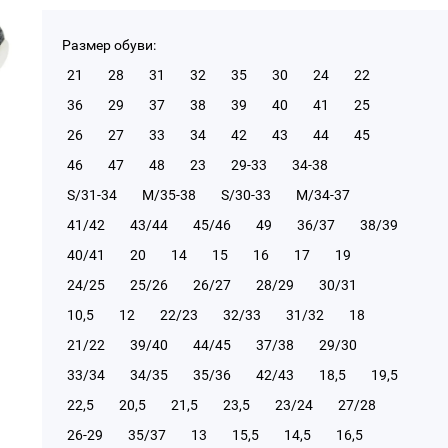
Размер обуви:
21
28
31
32
35
30
24
22
36
29
37
38
39
40
41
25
26
27
33
34
42
43
44
45
46
47
48
23
29-33
34-38
S/31-34
М/35-38
S/30-33
М/34-37
41/42
43/44
45/46
49
36/37
38/39
40/41
20
14
15
16
17
19
24/25
25/26
26/27
28/29
30/31
10,5
12
22/23
32/33
31/32
18
21/22
39/40
44/45
37/38
29/30
33/34
34/35
35/36
42/43
18,5
19,5
22,5
20,5
21,5
23,5
23/24
27/28
26-29
35/37
13
15,5
14,5
16,5