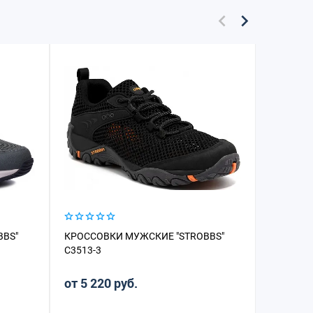
BBS"
КРОССОВКИ МУЖСКИЕ "STROBBS"
КРОССОВ
C3513-3
C3246-25
от 5 220 руб.
от 5 18