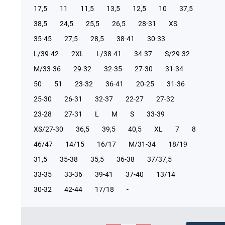
17,5
11
11,5
13,5
12,5
10
37,5
38,5
24,5
25,5
26,5
28-31
XS
35-45
27,5
28,5
38-41
30-33
L/39-42
2XL
L/38-41
34-37
S/29-32
М/33-36
29-32
32-35
27-30
31-34
50
51
23-32
36-41
20-25
31-36
25-30
26-31
32-37
22-27
27-32
23-28
27-31
L
M
S
33-39
XS/27-30
36,5
39,5
40,5
XL
7
8
46/47
14/15
16/17
М/31-34
18/19
31,5
35-38
35,5
36-38
37/37,5
33-35
33-36
39-41
37-40
13/14
30-32
42-44
17/18
-