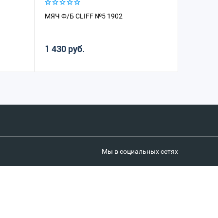
МЯЧ Ф/Б CLIFF №5 1902
МЯЧ Б/Б
1 430 руб.
1 410 р
Мы в социальных сетях