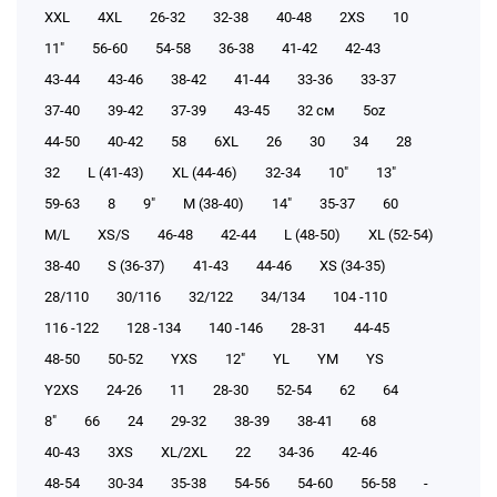
XXL
4XL
26-32
32-38
40-48
2XS
10
11"
56-60
54-58
36-38
41-42
42-43
43-44
43-46
38-42
41-44
33-36
33-37
37-40
39-42
37-39
43-45
32 см
5oz
44-50
40-42
58
6XL
26
30
34
28
32
L (41-43)
XL (44-46)
32-34
10"
13"
59-63
8
9"
M (38-40)
14"
35-37
60
M/L
XS/S
46-48
42-44
L (48-50)
XL (52-54)
38-40
S (36-37)
41-43
44-46
XS (34-35)
28/110
30/116
32/122
34/134
104 -110
116 -122
128 -134
140 -146
28-31
44-45
48-50
50-52
YXS
12"
YL
YM
YS
Y2XS
24-26
11
28-30
52-54
62
64
8"
66
24
29-32
38-39
38-41
68
40-43
3XS
XL/2XL
22
34-36
42-46
48-54
30-34
35-38
54-56
54-60
56-58
-