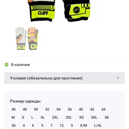
В наличии
Условия (обязательно для прочтения)
Размер одежды:
46
48
50
52
54
56
40
42
44
M
S
L
XL
2XL
3XL
XS
5XL
38
36
4
6
5
7
12
9
S/M
L/XL