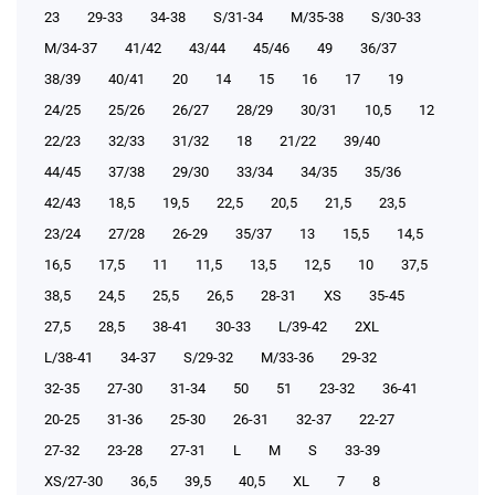
23
29-33
34-38
S/31-34
М/35-38
S/30-33
М/34-37
41/42
43/44
45/46
49
36/37
38/39
40/41
20
14
15
16
17
19
24/25
25/26
26/27
28/29
30/31
10,5
12
22/23
32/33
31/32
18
21/22
39/40
44/45
37/38
29/30
33/34
34/35
35/36
42/43
18,5
19,5
22,5
20,5
21,5
23,5
23/24
27/28
26-29
35/37
13
15,5
14,5
16,5
17,5
11
11,5
13,5
12,5
10
37,5
38,5
24,5
25,5
26,5
28-31
XS
35-45
27,5
28,5
38-41
30-33
L/39-42
2XL
L/38-41
34-37
S/29-32
М/33-36
29-32
32-35
27-30
31-34
50
51
23-32
36-41
20-25
31-36
25-30
26-31
32-37
22-27
27-32
23-28
27-31
L
M
S
33-39
XS/27-30
36,5
39,5
40,5
XL
7
8