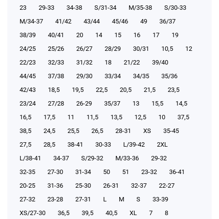
23
29-33
34-38
S/31-34
М/35-38
S/30-33
М/34-37
41/42
43/44
45/46
49
36/37
38/39
40/41
20
14
15
16
17
19
24/25
25/26
26/27
28/29
30/31
10,5
12
22/23
32/33
31/32
18
21/22
39/40
44/45
37/38
29/30
33/34
34/35
35/36
42/43
18,5
19,5
22,5
20,5
21,5
23,5
23/24
27/28
26-29
35/37
13
15,5
14,5
16,5
17,5
11
11,5
13,5
12,5
10
37,5
38,5
24,5
25,5
26,5
28-31
XS
35-45
27,5
28,5
38-41
30-33
L/39-42
2XL
L/38-41
34-37
S/29-32
М/33-36
29-32
32-35
27-30
31-34
50
51
23-32
36-41
20-25
31-36
25-30
26-31
32-37
22-27
27-32
23-28
27-31
L
M
S
33-39
XS/27-30
36,5
39,5
40,5
XL
7
8