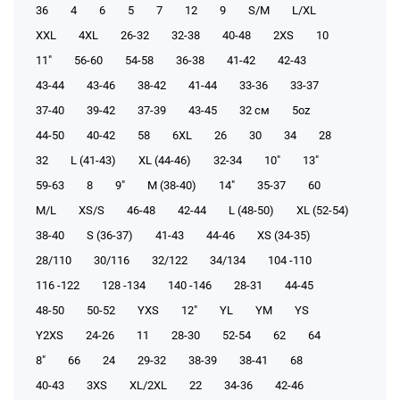
36
4
6
5
7
12
9
S/M
L/XL
XXL
4XL
26-32
32-38
40-48
2XS
10
11"
56-60
54-58
36-38
41-42
42-43
43-44
43-46
38-42
41-44
33-36
33-37
37-40
39-42
37-39
43-45
32 см
5oz
44-50
40-42
58
6XL
26
30
34
28
32
L (41-43)
XL (44-46)
32-34
10"
13"
59-63
8
9"
M (38-40)
14"
35-37
60
M/L
XS/S
46-48
42-44
L (48-50)
XL (52-54)
38-40
S (36-37)
41-43
44-46
XS (34-35)
28/110
30/116
32/122
34/134
104 -110
116 -122
128 -134
140 -146
28-31
44-45
48-50
50-52
YXS
12"
YL
YM
YS
Y2XS
24-26
11
28-30
52-54
62
64
8"
66
24
29-32
38-39
38-41
68
40-43
3XS
XL/2XL
22
34-36
42-46