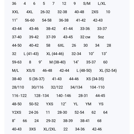
36
4
6
5
7
12
9
S/M
L/XL
XXL
4XL
26-32
32-38
40-48
2XS
10
11"
56-60
54-58
36-38
41-42
42-43
43-44
43-46
38-42
41-44
33-36
33-37
37-40
39-42
37-39
43-45
32 см
5oz
44-50
40-42
58
6XL
26
30
34
28
32
L (41-43)
XL (44-46)
32-34
10"
13"
59-63
8
9"
M (38-40)
14"
35-37
60
M/L
XS/S
46-48
42-44
L (48-50)
XL (52-54)
38-40
S (36-37)
41-43
44-46
XS (34-35)
28/110
30/116
32/122
34/134
104 -110
116 -122
128 -134
140 -146
28-31
44-45
48-50
50-52
YXS
12"
YL
YM
YS
Y2XS
24-26
11
28-30
52-54
62
64
8"
66
24
29-32
38-39
38-41
68
40-43
3XS
XL/2XL
22
34-36
42-46