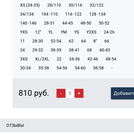
XS (34-35)
28/110
30/116
32/122
34/134
104 -110
116 -122
128 -134
140 -146
28-31
44-45
48-50
50-52
YXS
12"
YL
YM
YS
Y2XS
24-26
11
28-30
52-54
62
64
8"
66
24
29-32
38-39
38-41
68
40-43
3XS
XL/2XL
22
34-36
42-46
48-54
30-34
35-38
54-56
54-60
56-58
-
810 руб.
-
+
Добавить
ОТЗЫВЫ