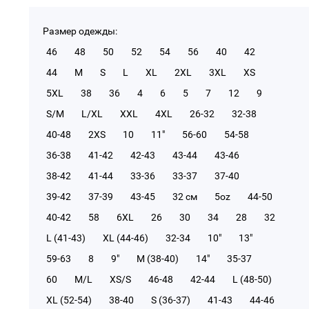
Размер одежды:
46
48
50
52
54
56
40
42
44
M
S
L
XL
2XL
3XL
XS
5XL
38
36
4
6
5
7
12
9
S/M
L/XL
XXL
4XL
26-32
32-38
40-48
2XS
10
11"
56-60
54-58
36-38
41-42
42-43
43-44
43-46
38-42
41-44
33-36
33-37
37-40
39-42
37-39
43-45
32 см
5oz
44-50
40-42
58
6XL
26
30
34
28
32
L (41-43)
XL (44-46)
32-34
10"
13"
59-63
8
9"
M (38-40)
14"
35-37
60
M/L
XS/S
46-48
42-44
L (48-50)
XL (52-54)
38-40
S (36-37)
41-43
44-46