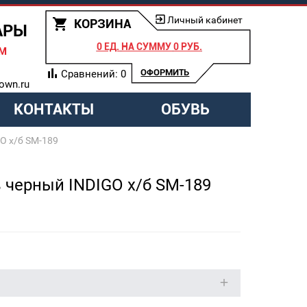
Личный кабинет
КОРЗИНА
АРЫ
0 ЕД.
НА СУММУ
0 РУБ.
АМ
ОФОРМИТЬ
Сравнений:
0
own.ru
КОНТАКТЫ
ОБУВЬ
O х/б SM-189
 черный INDIGO х/б SM-189