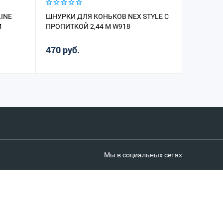
INE
ШНУРКИ ДЛЯ КОНЬКОВ NEX STYLE С
ШНУРКИ 
М
ПРОПИТКОЙ 2,44 М W918
WAXE С 
470 руб.
420 руб
Мы в социальных сетях