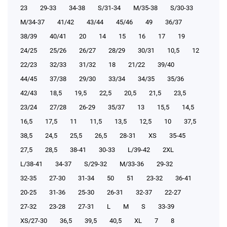
23
29-33
34-38
S/31-34
М/35-38
S/30-33
М/34-37
41/42
43/44
45/46
49
36/37
38/39
40/41
20
14
15
16
17
19
24/25
25/26
26/27
28/29
30/31
10,5
12
22/23
32/33
31/32
18
21/22
39/40
44/45
37/38
29/30
33/34
34/35
35/36
42/43
18,5
19,5
22,5
20,5
21,5
23,5
23/24
27/28
26-29
35/37
13
15,5
14,5
16,5
17,5
11
11,5
13,5
12,5
10
37,5
38,5
24,5
25,5
26,5
28-31
XS
35-45
27,5
28,5
38-41
30-33
L/39-42
2XL
L/38-41
34-37
S/29-32
М/33-36
29-32
32-35
27-30
31-34
50
51
23-32
36-41
20-25
31-36
25-30
26-31
32-37
22-27
27-32
23-28
27-31
L
M
S
33-39
XS/27-30
36,5
39,5
40,5
XL
7
8