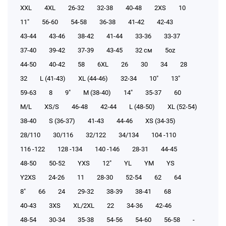
XXL
4XL
26-32
32-38
40-48
2XS
10
11"
56-60
54-58
36-38
41-42
42-43
43-44
43-46
38-42
41-44
33-36
33-37
37-40
39-42
37-39
43-45
32 см
5oz
44-50
40-42
58
6XL
26
30
34
28
32
L (41-43)
XL (44-46)
32-34
10"
13"
59-63
8
9"
M (38-40)
14"
35-37
60
M/L
XS/S
46-48
42-44
L (48-50)
XL (52-54)
38-40
S (36-37)
41-43
44-46
XS (34-35)
28/110
30/116
32/122
34/134
104 -110
116 -122
128 -134
140 -146
28-31
44-45
48-50
50-52
YXS
12"
YL
YM
YS
Y2XS
24-26
11
28-30
52-54
62
64
8"
66
24
29-32
38-39
38-41
68
40-43
3XS
XL/2XL
22
34-36
42-46
48-54
30-34
35-38
54-56
54-60
56-58
-