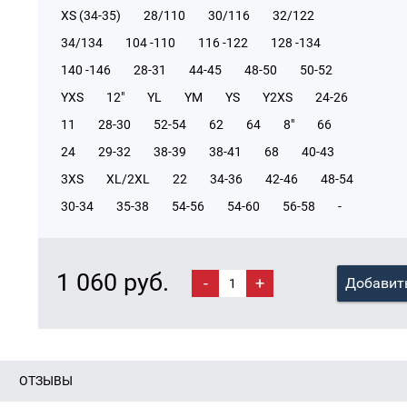
XS (34-35)
28/110
30/116
32/122
34/134
104 -110
116 -122
128 -134
140 -146
28-31
44-45
48-50
50-52
YXS
12"
YL
YM
YS
Y2XS
24-26
11
28-30
52-54
62
64
8"
66
24
29-32
38-39
38-41
68
40-43
3XS
XL/2XL
22
34-36
42-46
48-54
30-34
35-38
54-56
54-60
56-58
-
1 060 руб.
-
+
Добавить
ОТЗЫВЫ