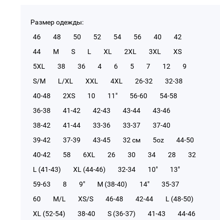
Размер одежды:
46
48
50
52
54
56
40
42
44
M
S
L
XL
2XL
3XL
XS
5XL
38
36
4
6
5
7
12
9
S/M
L/XL
XXL
4XL
26-32
32-38
40-48
2XS
10
11"
56-60
54-58
36-38
41-42
42-43
43-44
43-46
38-42
41-44
33-36
33-37
37-40
39-42
37-39
43-45
32 см
5oz
44-50
40-42
58
6XL
26
30
34
28
32
L (41-43)
XL (44-46)
32-34
10"
13"
59-63
8
9"
M (38-40)
14"
35-37
60
M/L
XS/S
46-48
42-44
L (48-50)
XL (52-54)
38-40
S (36-37)
41-43
44-46