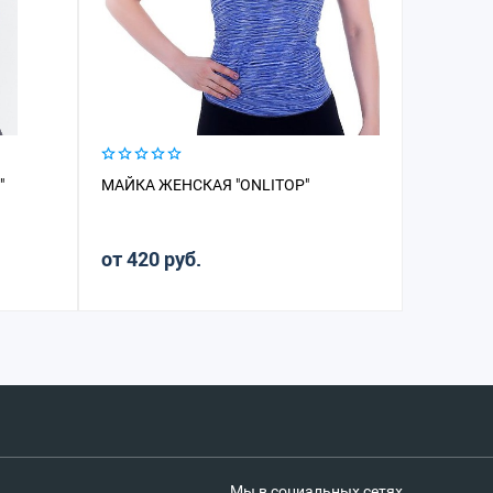
"
МАЙКА ЖЕНСКАЯ "ONLITOP"
МАЙКА Ж
от 420 руб.
от 980 
Мы в социальных сетях