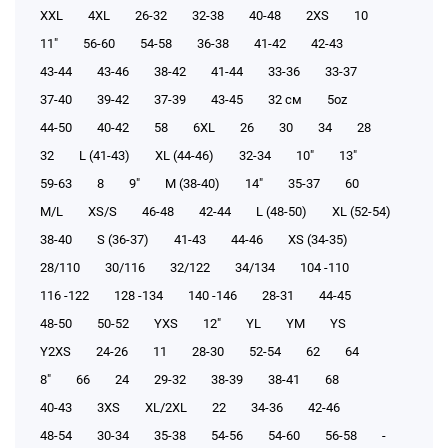
XXL
4XL
26-32
32-38
40-48
2XS
10
11"
56-60
54-58
36-38
41-42
42-43
43-44
43-46
38-42
41-44
33-36
33-37
37-40
39-42
37-39
43-45
32 см
5oz
44-50
40-42
58
6XL
26
30
34
28
32
L (41-43)
XL (44-46)
32-34
10"
13"
59-63
8
9"
M (38-40)
14"
35-37
60
M/L
XS/S
46-48
42-44
L (48-50)
XL (52-54)
38-40
S (36-37)
41-43
44-46
XS (34-35)
28/110
30/116
32/122
34/134
104 -110
116 -122
128 -134
140 -146
28-31
44-45
48-50
50-52
YXS
12"
YL
YM
YS
Y2XS
24-26
11
28-30
52-54
62
64
8"
66
24
29-32
38-39
38-41
68
40-43
3XS
XL/2XL
22
34-36
42-46
48-54
30-34
35-38
54-56
54-60
56-58
-