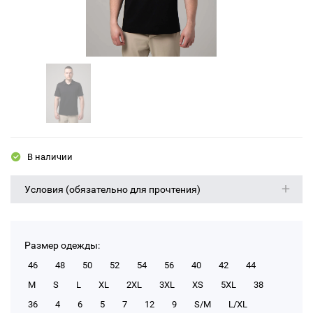
В наличии
Условия (обязательно для прочтения)
Размер одежды:
46
48
50
52
54
56
40
42
44
M
S
L
XL
2XL
3XL
XS
5XL
38
36
4
6
5
7
12
9
S/M
L/XL