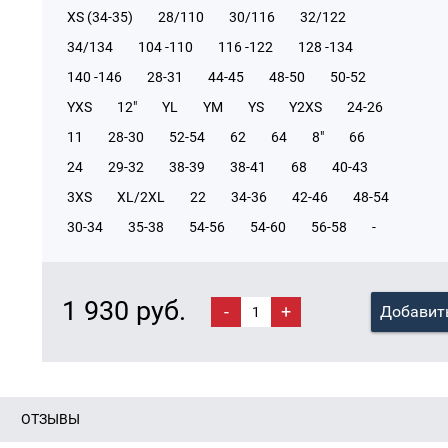
XS (34-35)
28/110
30/116
32/122
34/134
104 -110
116 -122
128 -134
140 -146
28-31
44-45
48-50
50-52
YXS
12"
YL
YM
YS
Y2XS
24-26
11
28-30
52-54
62
64
8"
66
24
29-32
38-39
38-41
68
40-43
3XS
XL/2XL
22
34-36
42-46
48-54
30-34
35-38
54-56
54-60
56-58
-
1 930 руб.
-
+
Добавить
ОТЗЫВЫ