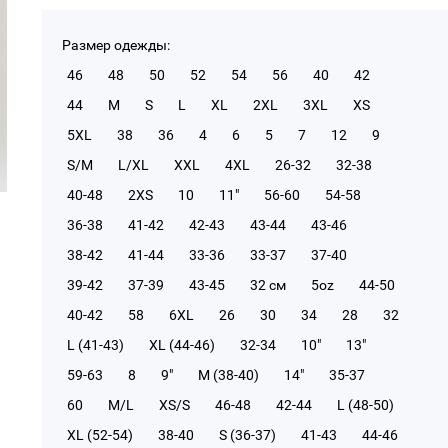
Размер одежды:
46
48
50
52
54
56
40
42
44
M
S
L
XL
2XL
3XL
XS
5XL
38
36
4
6
5
7
12
9
S/M
L/XL
XXL
4XL
26-32
32-38
40-48
2XS
10
11"
56-60
54-58
36-38
41-42
42-43
43-44
43-46
38-42
41-44
33-36
33-37
37-40
39-42
37-39
43-45
32 см
5oz
44-50
40-42
58
6XL
26
30
34
28
32
L (41-43)
XL (44-46)
32-34
10"
13"
59-63
8
9"
M (38-40)
14"
35-37
60
M/L
XS/S
46-48
42-44
L (48-50)
XL (52-54)
38-40
S (36-37)
41-43
44-46