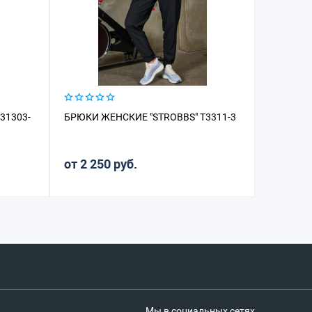
31303-
БРЮКИ ЖЕНСКИЕ "STROBBS" T3311-3
БРЮКИ Ж
ФЛИС
от 2 250 руб.
от 4 49
Мы в социальных сетях