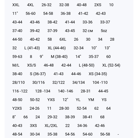
XXL
4XL
26-32
32-38
40-48
2XS
10
11"
56-60
54-58
36-38
41-42
42-43
43-44
43-46
38-42
41-44
33-36
33-37
37-40
39-42
37-39
43-45
32 см
5oz
44-50
40-42
58
6XL
26
30
34
28
32
L (41-43)
XL (44-46)
32-34
10"
13"
59-63
8
9"
M (38-40)
14"
35-37
60
M/L
XS/S
46-48
42-44
L (48-50)
XL (52-54)
38-40
S (36-37)
41-43
44-46
XS (34-35)
28/110
30/116
32/122
34/134
104 -110
116 -122
128 -134
140 -146
28-31
44-45
48-50
50-52
YXS
12"
YL
YM
YS
Y2XS
24-26
11
28-30
52-54
62
64
8"
66
24
29-32
38-39
38-41
68
40-43
3XS
XL/2XL
22
34-36
42-46
48-54
30-34
35-38
54-56
54-60
56-58
-