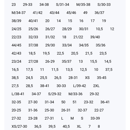
23
29-33
34-38
S/31-34
М/35-38
S/30-33
М/34-37
41/42
43/44
45/46
49
36/37
38/39
40/41
20
14
15
16
17
19
24/25
25/26
26/27
28/29
30/31
10,5
12
22/23
32/33
31/32
18
21/22
39/40
44/45
37/38
29/30
33/34
34/35
35/36
42/43
18,5
19,5
22,5
20,5
21,5
23,5
23/24
27/28
26-29
35/37
13
15,5
14,5
16,5
17,5
11
11,5
13,5
12,5
10
37,5
38,5
24,5
25,5
26,5
28-31
XS
35-45
27,5
28,5
38-41
30-33
L/39-42
2XL
L/38-41
34-37
S/29-32
М/33-36
29-32
32-35
27-30
31-34
50
51
23-32
36-41
20-25
31-36
25-30
26-31
32-37
22-27
27-32
23-28
27-31
L
M
S
33-39
XS/27-30
36,5
39,5
40,5
XL
7
8