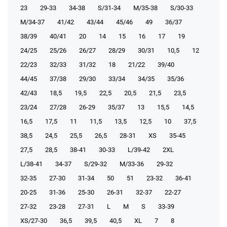
23
29-33
34-38
S/31-34
М/35-38
S/30-33
М/34-37
41/42
43/44
45/46
49
36/37
38/39
40/41
20
14
15
16
17
19
24/25
25/26
26/27
28/29
30/31
10,5
12
22/23
32/33
31/32
18
21/22
39/40
44/45
37/38
29/30
33/34
34/35
35/36
42/43
18,5
19,5
22,5
20,5
21,5
23,5
23/24
27/28
26-29
35/37
13
15,5
14,5
16,5
17,5
11
11,5
13,5
12,5
10
37,5
38,5
24,5
25,5
26,5
28-31
XS
35-45
27,5
28,5
38-41
30-33
L/39-42
2XL
L/38-41
34-37
S/29-32
М/33-36
29-32
32-35
27-30
31-34
50
51
23-32
36-41
20-25
31-36
25-30
26-31
32-37
22-27
27-32
23-28
27-31
L
M
S
33-39
XS/27-30
36,5
39,5
40,5
XL
7
8