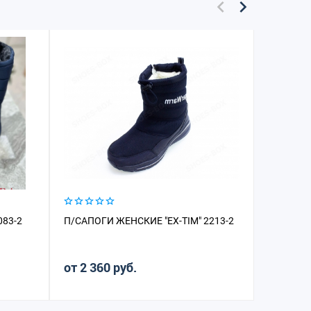
083-2
П/САПОГИ ЖЕНСКИЕ "EX-TIM" 2213-2
П/САПОГ
от 2 360 руб.
от 2 16