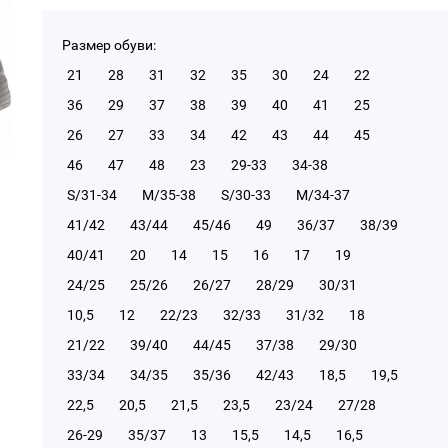
Размер обуви:
21
28
31
32
35
30
24
22
36
29
37
38
39
40
41
25
26
27
33
34
42
43
44
45
46
47
48
23
29-33
34-38
S/31-34
М/35-38
S/30-33
М/34-37
41/42
43/44
45/46
49
36/37
38/39
40/41
20
14
15
16
17
19
24/25
25/26
26/27
28/29
30/31
10,5
12
22/23
32/33
31/32
18
21/22
39/40
44/45
37/38
29/30
33/34
34/35
35/36
42/43
18,5
19,5
22,5
20,5
21,5
23,5
23/24
27/28
26-29
35/37
13
15,5
14,5
16,5