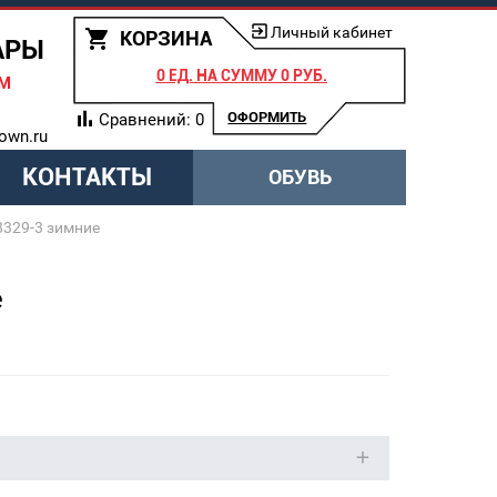
Личный кабинет
КОРЗИНА
АРЫ
0 ЕД.
НА СУММУ
0 РУБ.
АМ
ОФОРМИТЬ
Сравнений:
0
own.ru
КОНТАКТЫ
ОБУВЬ
8329-3 зимние
е