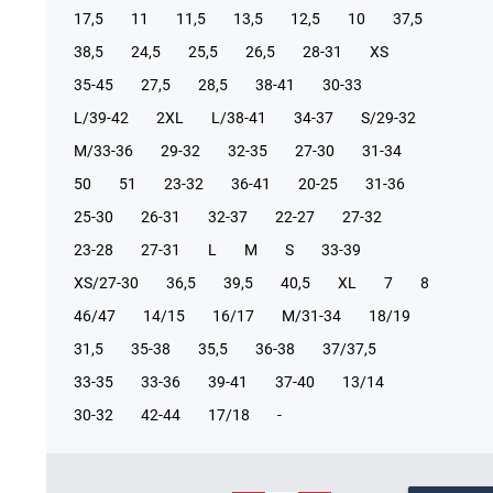
17,5
11
11,5
13,5
12,5
10
37,5
38,5
24,5
25,5
26,5
28-31
XS
35-45
27,5
28,5
38-41
30-33
L/39-42
2XL
L/38-41
34-37
S/29-32
М/33-36
29-32
32-35
27-30
31-34
50
51
23-32
36-41
20-25
31-36
25-30
26-31
32-37
22-27
27-32
23-28
27-31
L
M
S
33-39
XS/27-30
36,5
39,5
40,5
XL
7
8
46/47
14/15
16/17
М/31-34
18/19
31,5
35-38
35,5
36-38
37/37,5
33-35
33-36
39-41
37-40
13/14
30-32
42-44
17/18
-