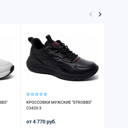
BBS"
КРОССОВКИ МУЖСКИЕ "STROBBS"
КРОССОВ
C3420-3
C3420-1
от 4 770 руб.
от 4 77