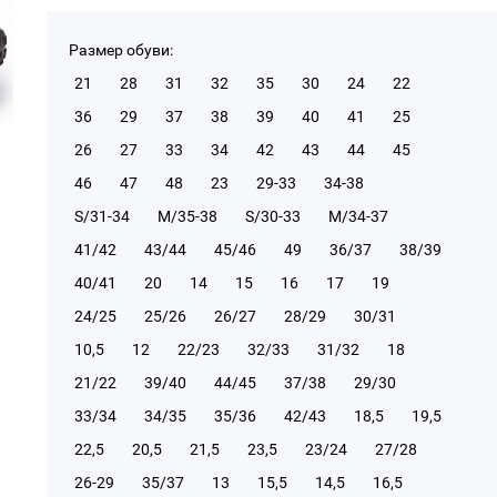
Размер обуви:
21
28
31
32
35
30
24
22
36
29
37
38
39
40
41
25
26
27
33
34
42
43
44
45
46
47
48
23
29-33
34-38
S/31-34
М/35-38
S/30-33
М/34-37
41/42
43/44
45/46
49
36/37
38/39
40/41
20
14
15
16
17
19
24/25
25/26
26/27
28/29
30/31
10,5
12
22/23
32/33
31/32
18
21/22
39/40
44/45
37/38
29/30
33/34
34/35
35/36
42/43
18,5
19,5
22,5
20,5
21,5
23,5
23/24
27/28
26-29
35/37
13
15,5
14,5
16,5