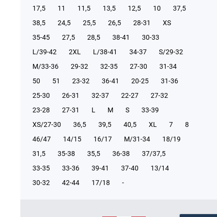
17,5
11
11,5
13,5
12,5
10
37,5
38,5
24,5
25,5
26,5
28-31
XS
35-45
27,5
28,5
38-41
30-33
L/39-42
2XL
L/38-41
34-37
S/29-32
М/33-36
29-32
32-35
27-30
31-34
50
51
23-32
36-41
20-25
31-36
25-30
26-31
32-37
22-27
27-32
23-28
27-31
L
M
S
33-39
XS/27-30
36,5
39,5
40,5
XL
7
8
46/47
14/15
16/17
М/31-34
18/19
31,5
35-38
35,5
36-38
37/37,5
33-35
33-36
39-41
37-40
13/14
30-32
42-44
17/18
-