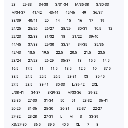
23
29-33
34-38
S/31-34
М/35-38
S/30-33
М/34-37
41/42
43/44
45/46
49
36/37
38/39
40/41
20
14
15
16
17
19
24/25
25/26
26/27
28/29
30/31
10,5
12
22/23
32/33
31/32
18
21/22
39/40
44/45
37/38
29/30
33/34
34/35
35/36
42/43
18,5
19,5
22,5
20,5
21,5
23,5
23/24
27/28
26-29
35/37
13
15,5
14,5
16,5
17,5
11
11,5
13,5
12,5
10
37,5
38,5
24,5
25,5
26,5
28-31
XS
35-45
27,5
28,5
38-41
30-33
L/39-42
2XL
L/38-41
34-37
S/29-32
М/33-36
29-32
32-35
27-30
31-34
50
51
23-32
36-41
20-25
31-36
25-30
26-31
32-37
22-27
27-32
23-28
27-31
L
M
S
33-39
XS/27-30
36,5
39,5
40,5
XL
7
8